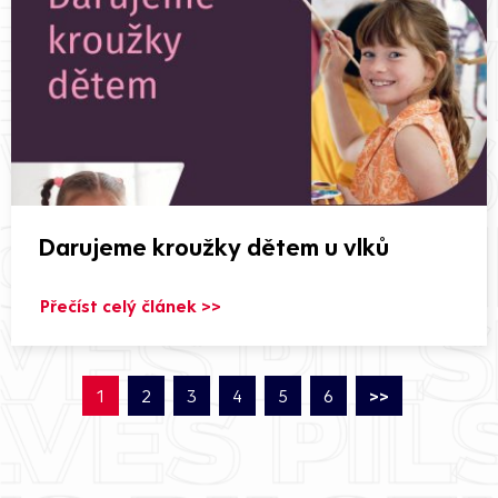
Darujeme kroužky dětem u vlků
Přečíst celý článek >>
1
2
3
4
5
6
>>