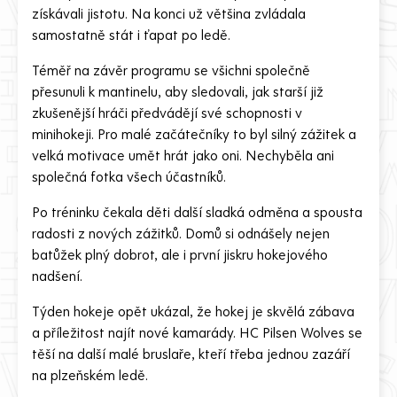
získávali jistotu. Na konci už většina zvládala
samostatně stát i ťapat po ledě.
Téměř na závěr programu se všichni společně
přesunuli k mantinelu, aby sledovali, jak starší již
zkušenější hráči předvádějí své schopnosti v
minihokeji. Pro malé začátečníky to byl silný zážitek a
velká motivace umět hrát jako oni. Nechyběla ani
společná fotka všech účastníků.
Po tréninku čekala děti další sladká odměna a spousta
radosti z nových zážitků. Domů si odnášely nejen
batůžek plný dobrot, ale i první jiskru hokejového
nadšení.
Týden hokeje opět ukázal, že hokej je skvělá zábava
a příležitost najít nové kamarády. HC Pilsen Wolves se
těší na další malé bruslaře, kteří třeba jednou zazáří
na plzeňském ledě.