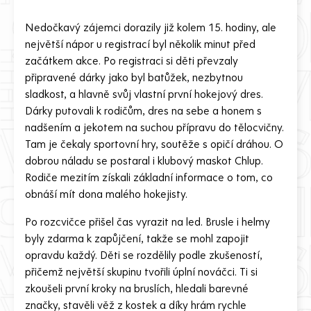
Nedočkavý zájemci dorazily již kolem 15. hodiny, ale
největší nápor u registrací byl několik minut před
začátkem akce. Po registraci si děti převzaly
připravené dárky jako byl batůžek, nezbytnou
sladkost, a hlavně svůj vlastní první hokejový dres.
Dárky putovali k rodičům, dres na sebe a honem s
nadšením a jekotem na suchou přípravu do tělocvičny.
Tam je čekaly sportovní hry, soutěže s opičí dráhou. O
dobrou náladu se postaral i klubový maskot Chlup.
Rodiče mezitím získali základní informace o tom, co
obnáší mít dona malého hokejisty.
Po rozcvičce přišel čas vyrazit na led. Brusle i helmy
byly zdarma k zapůjčení, takže se mohl zapojit
opravdu každý. Děti se rozdělily podle zkušeností,
přičemž největší skupinu tvořili úplní nováčci. Ti si
zkoušeli první kroky na bruslích, hledali barevné
značky, stavěli věž z kostek a díky hrám rychle